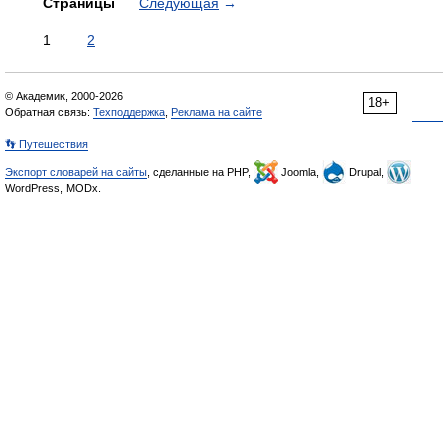
Страницы
Следующая
→
1
2
© Академик, 2000-2026
18+
Обратная связь:
Техподдержка
,
Реклама на сайте
👣 Путешествия
Экспорт словарей на сайты
, сделанные на PHP,
Joomla,
Drupal,
WordPress, MODx.